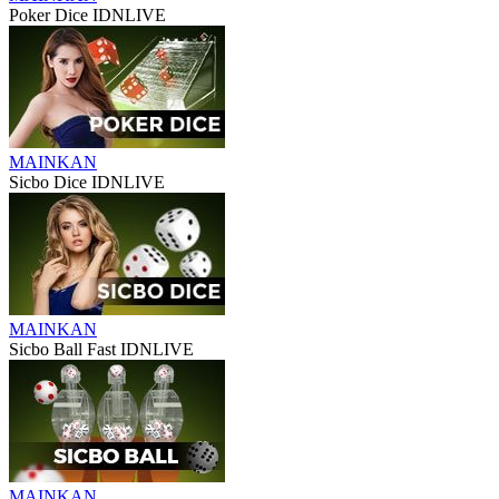
Poker Dice IDNLIVE
MAINKAN
Sicbo Dice IDNLIVE
MAINKAN
Sicbo Ball Fast IDNLIVE
MAINKAN