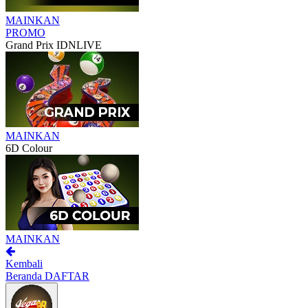
MAINKAN
PROMO
Grand Prix IDNLIVE
MAINKAN
6D Colour
MAINKAN
Kembali
Beranda
DAFTAR