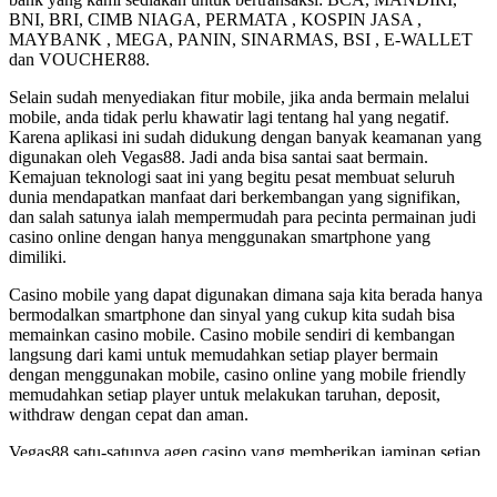
BNI, BRI, CIMB NIAGA, PERMATA , KOSPIN JASA ,
MAYBANK , MEGA, PANIN, SINARMAS, BSI , E-WALLET
dan VOUCHER88.
Selain sudah menyediakan fitur mobile, jika anda bermain melalui
mobile, anda tidak perlu khawatir lagi tentang hal yang negatif.
Karena aplikasi ini sudah didukung dengan banyak keamanan yang
digunakan oleh Vegas88. Jadi anda bisa santai saat bermain.
Kemajuan teknologi saat ini yang begitu pesat membuat seluruh
dunia mendapatkan manfaat dari berkembangan yang signifikan,
dan salah satunya ialah mempermudah para pecinta permainan judi
casino online dengan hanya menggunakan smartphone yang
dimiliki.
Casino mobile yang dapat digunakan dimana saja kita berada hanya
bermodalkan smartphone dan sinyal yang cukup kita sudah bisa
memainkan casino mobile. Casino mobile sendiri di kembangan
langsung dari kami untuk memudahkan setiap player bermain
dengan menggunakan mobile, casino online yang mobile friendly
memudahkan setiap player untuk melakukan taruhan, deposit,
withdraw dengan cepat dan aman.
Vegas88 satu-satunya agen casino yang memberikan jaminan setiap
data dan transaksi judi casino berjalan dengan lancar. Dilengkapi
dengan pusat informasi dan bantuan online 24 jam. Anda akan