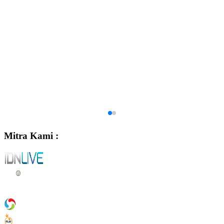
Mitra Kami :