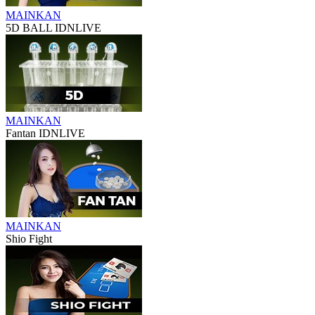
MAINKAN
5D BALL IDNLIVE
MAINKAN
Fantan IDNLIVE
MAINKAN
Shio Fight