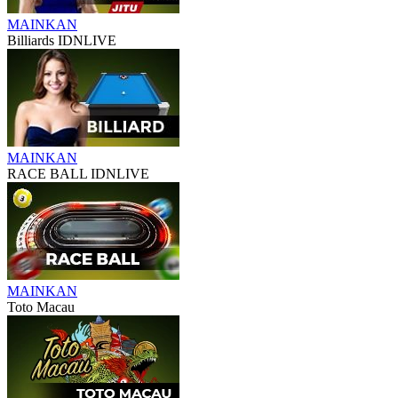
MAINKAN
Billiards IDNLIVE
MAINKAN
RACE BALL IDNLIVE
MAINKAN
Toto Macau