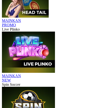
MAINKAN
PROMO
Live Plinko
MAINKAN
NEW
Spin Soccer