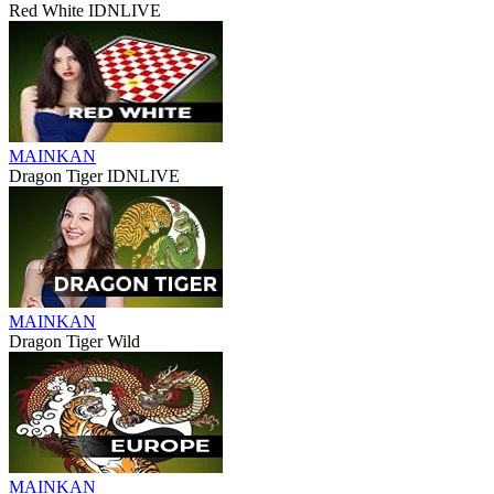
Red White IDNLIVE
MAINKAN
Dragon Tiger IDNLIVE
MAINKAN
Dragon Tiger Wild
MAINKAN