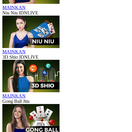
MAINKAN
Niu Niu IDNLIVE
MAINKAN
3D Shio IDNLIVE
MAINKAN
Gong Ball Jitu