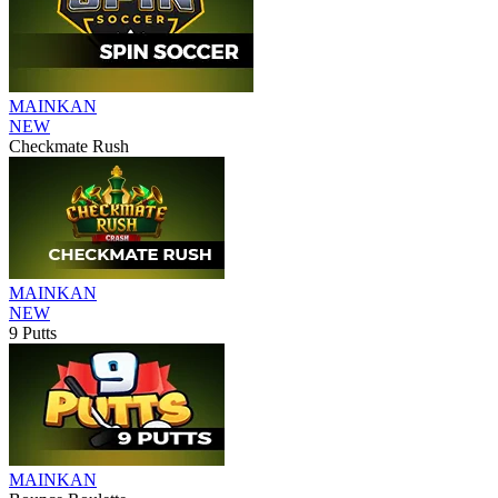
MAINKAN
NEW
Checkmate Rush
MAINKAN
NEW
9 Putts
MAINKAN