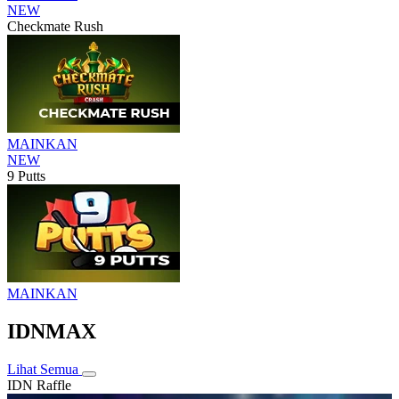
NEW
Checkmate Rush
MAINKAN
NEW
9 Putts
MAINKAN
IDNMAX
Lihat Semua
IDN Raffle