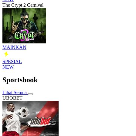
The Crypt 2 Carnival
MAINKAN
SPESIAL
NEW
Sportsbook
Lihat Semua
UBOBET