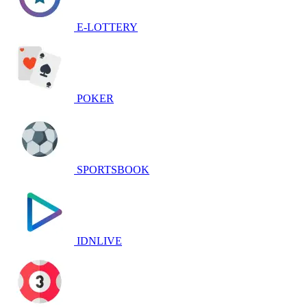
E-LOTTERY
POKER
SPORTSBOOK
IDNLIVE