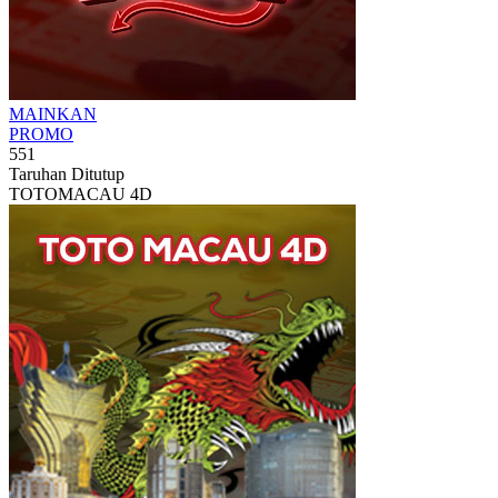
MAINKAN
PROMO
551
Taruhan Ditutup
TOTOMACAU 4D