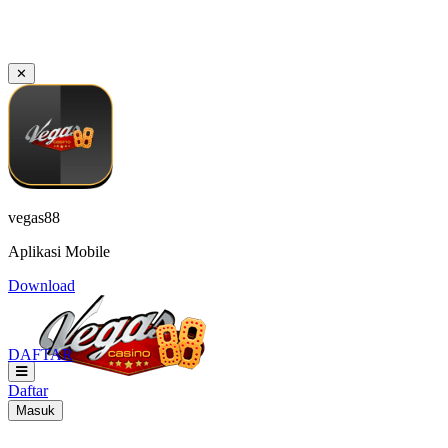
✕
vegas88
Aplikasi Mobile
Download
DAFTAR
Daftar
Masuk