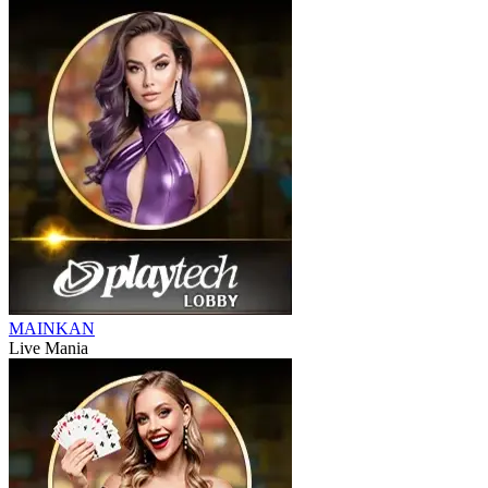
MAINKAN
Live Mania